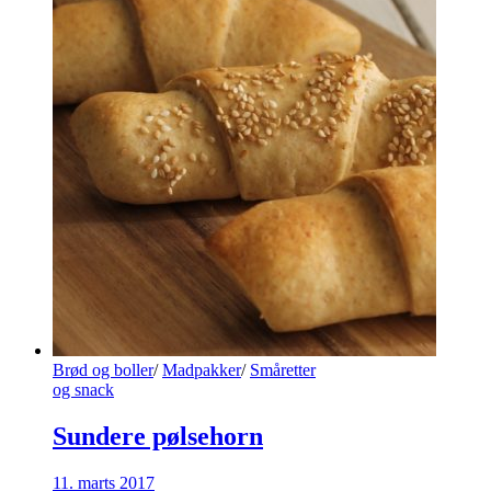
Brød og boller
/
Madpakker
/
Småretter
og snack
Sundere pølsehorn
11. marts 2017