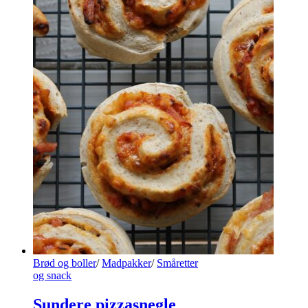
Brød og boller
/
Madpakker
/
Småretter
og snack
Sundere pizzasnegle