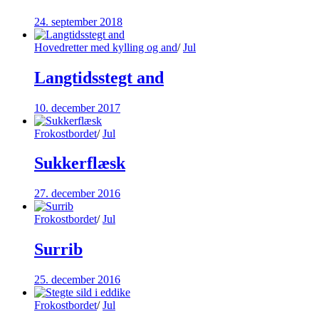
24. september 2018
Hovedretter med kylling og and
/
Jul
Langtidsstegt and
10. december 2017
Frokostbordet
/
Jul
Sukkerflæsk
27. december 2016
Frokostbordet
/
Jul
Surrib
25. december 2016
Frokostbordet
/
Jul