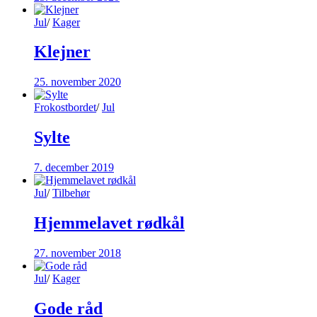
Jul
/
Kager
Klejner
25. november 2020
Frokostbordet
/
Jul
Sylte
7. december 2019
Jul
/
Tilbehør
Hjemmelavet rødkål
27. november 2018
Jul
/
Kager
Gode råd