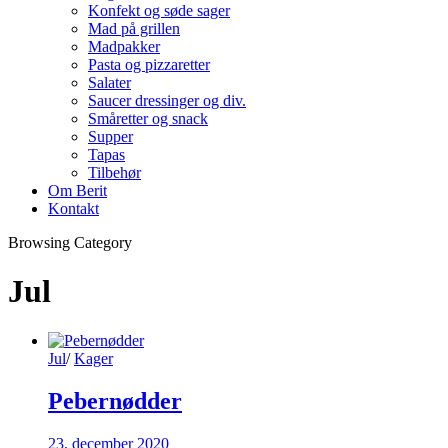
Konfekt og søde sager
Mad på grillen
Madpakker
Pasta og pizzaretter
Salater
Saucer dressinger og div.
Småretter og snack
Supper
Tapas
Tilbehør
Om Berit
Kontakt
Browsing Category
Jul
Jul
/
Kager
Pebernødder
23. december 2020