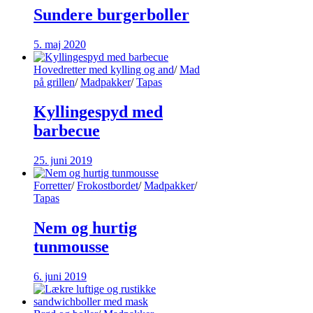
Sundere burgerboller
5. maj 2020
Hovedretter med kylling og and
/
Mad
på grillen
/
Madpakker
/
Tapas
Kyllingespyd med
barbecue
25. juni 2019
Forretter
/
Frokostbordet
/
Madpakker
/
Tapas
Nem og hurtig
tunmousse
6. juni 2019