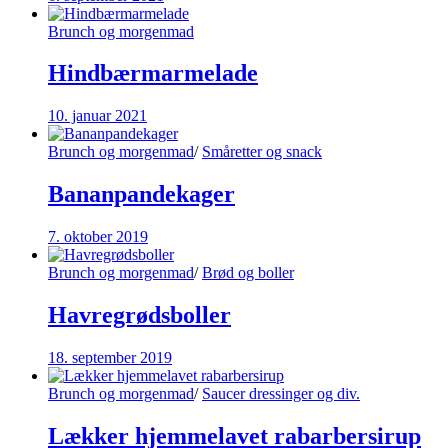
Brunch og morgenmad
Hindbærmarmelade
10. januar 2021
Brunch og morgenmad
/
Småretter og snack
Bananpandekager
7. oktober 2019
Brunch og morgenmad
/
Brød og boller
Havregrødsboller
18. september 2019
Brunch og morgenmad
/
Saucer dressinger og div.
Lækker hjemmelavet rabarbersirup