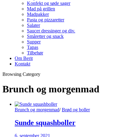
Konfekt og søde sager
Mad på grillen
Madpakker
Pasta og pizzaretter
Salater
Saucer dressinger og div.
Småretter og snack
Supper
Tapas
Tilbehør
Om Berit
Kontakt
Browsing Category
Brunch og morgenmad
Brunch og morgenmad
/
Brød og boller
Sunde squashboller
6. september 2021