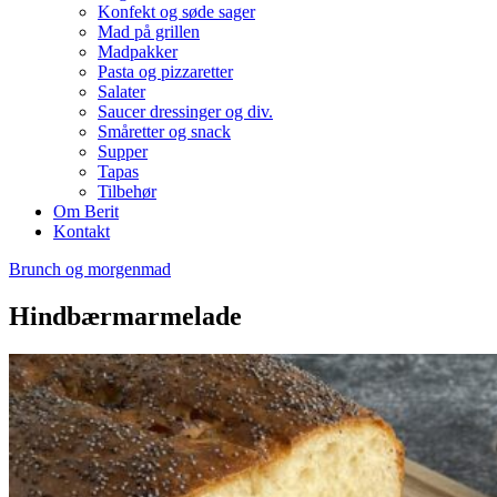
Konfekt og søde sager
Mad på grillen
Madpakker
Pasta og pizzaretter
Salater
Saucer dressinger og div.
Småretter og snack
Supper
Tapas
Tilbehør
Om Berit
Kontakt
Brunch og morgenmad
Hindbærmarmelade