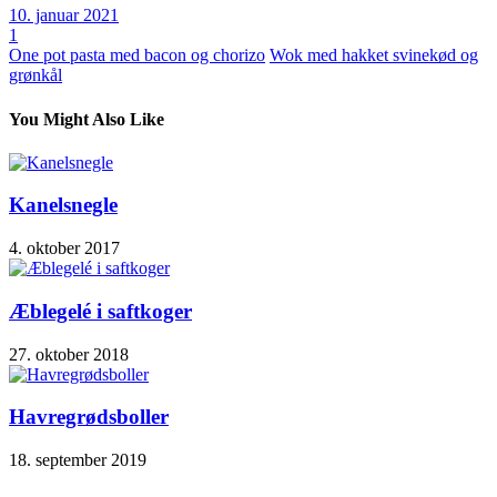
10. januar 2021
1
One pot pasta med bacon og chorizo
Wok med hakket svinekød og
grønkål
You Might Also Like
Kanelsnegle
4. oktober 2017
Æblegelé i saftkoger
27. oktober 2018
Havregrødsboller
18. september 2019