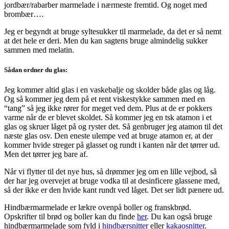
jordbær/rabarber marmelade i nærmeste fremtid. Og noget med
brombær….
Jeg er begyndt at bruge syltesukker til marmelade, da det er så nemt
at det hele er deri. Men du kan sagtens bruge almindelig sukker
sammen med melatin.
Sådan ordner du glas:
Jeg kommer altid glas i en vaskebalje og skolder både glas og låg.
Og så kommer jeg dem på et rent viskestykke sammen med en
“tang” så jeg ikke rører for meget ved dem. Plus at de er pokkers
varme når de er blevet skoldet. Så kommer jeg en tsk atamon i et
glas og skruer låget på og ryster det. Så genbruger jeg atamon til det
næste glas osv. Den eneste ulempe ved at bruge atamon er, at der
kommer hvide streger på glasset og rundt i kanten når det tørrer ud.
Men det tørrer jeg bare af.
Når vi flytter til det nye hus, så drømmer jeg om en lille vejbod, så
der har jeg overvejet at bruge vodka til at desinficere glassene med,
så der ikke er den hvide kant rundt ved låget. Det ser lidt pænere ud.
Hindbærmarmelade er lækre ovenpå boller og franskbrød.
Opskrifter til brød og boller kan du finde
her
. Du kan også bruge
hindbærmarmelade som fyld i
hindbærsnitter
eller
kakaosnitter
.