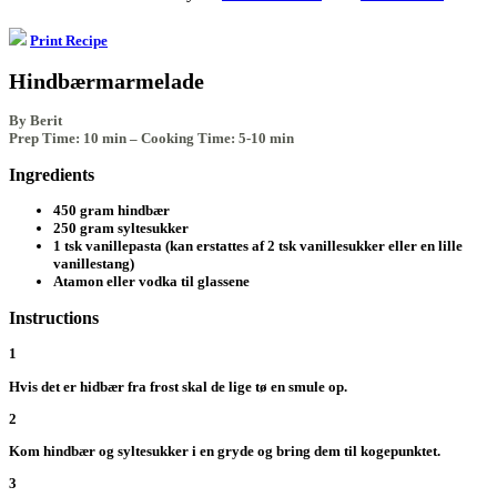
Print Recipe
Hindbærmarmelade
By Berit
Prep Time: 10 min
–
Cooking Time: 5-10 min
Ingredients
450 gram hindbær
250 gram syltesukker
1 tsk vanillepasta (kan erstattes af 2 tsk vanillesukker eller en lille
vanillestang)
Atamon eller vodka til glassene
Instructions
1
Hvis det er hidbær fra frost skal de lige tø en smule op.
2
Kom hindbær og syltesukker i en gryde og bring dem til kogepunktet.
3