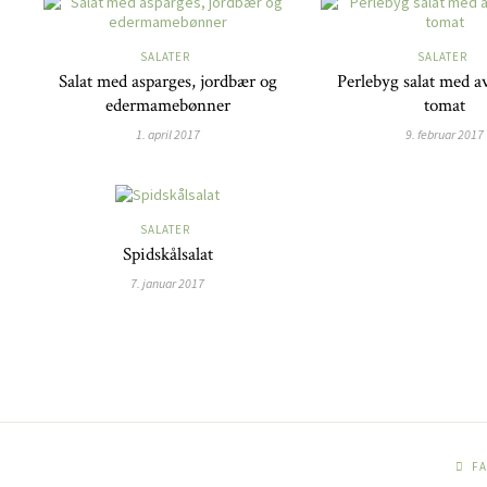
SALATER
SALATER
Salat med asparges, jordbær og
Perlebyg salat med a
edermamebønner
tomat
1. april 2017
9. februar 2017
SALATER
Spidskålsalat
7. januar 2017
F