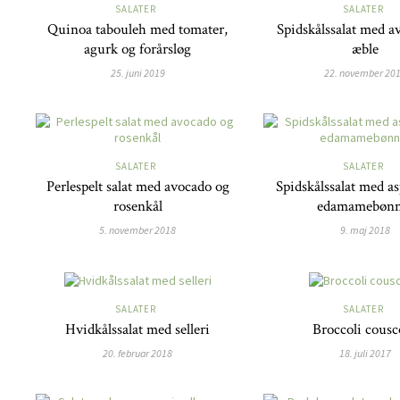
SALATER
SALATER
Quinoa tabouleh med tomater,
Spidskålssalat med a
agurk og forårsløg
æble
25. juni 2019
22. november 20
SALATER
SALATER
Perlespelt salat med avocado og
Spidskålssalat med a
rosenkål
edamamebønn
5. november 2018
9. maj 2018
SALATER
SALATER
Hvidkålssalat med selleri
Broccoli cousc
20. februar 2018
18. juli 2017