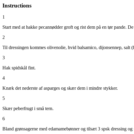
Instructions
1
Start med at hakke pecannødder groft og rist dem på en tør pande. De sk
2
Til dressingen kommes olivenolie, hvid balsamico, dijonsennep, salt (
3
Hak spidskål fint.
4
Knæk det nederste af asparges og skær dem i mindre stykker.
5
Skær peberfrugt i små tern.
6
Bland grønsagerne med edamamebønner og tilsæt 3 spsk dressing og s