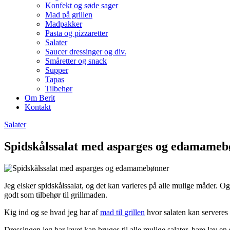
Konfekt og søde sager
Mad på grillen
Madpakker
Pasta og pizzaretter
Salater
Saucer dressinger og div.
Småretter og snack
Supper
Tapas
Tilbehør
Om Berit
Kontakt
Salater
Spidskålssalat med asparges og edamame
Jeg elsker spidskålssalat, og det kan varieres på alle mulige måder.
godt som tilbehør til grillmaden.
Kig ind og se hvad jeg har af
mad til grillen
hvor salaten kan servere
Dressingen jeg har lavet kan bruges til alle mulige salater, bare lav e