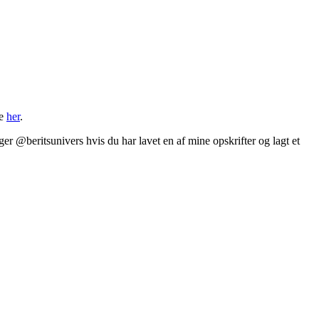
ge
her
.
er @beritsunivers hvis du har lavet en af mine opskrifter og lagt et