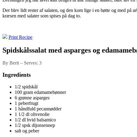
Der blev lidt rester af salaten, og den kom lige i en bøtte og med på a
kræsen med salater som spises på dag to.
Print Recipe
Spidskålssalat med asparges og edamame
By Berit
–
Serves: 3
Ingredients
1/2 spidskål
100 gram edamamebønner
6 grønne asparges
1 peberfrugt
1 håndfuld pecannødder
1 1/2 dl olivenolie
1/2 dl hvid balsamico
1/2 spsk dijonsennep
salt og peber