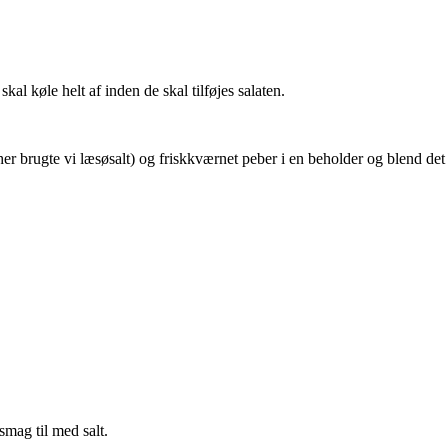
al køle helt af inden de skal tilføjes salaten.
her brugte vi læsøsalt) og friskkværnet peber i en beholder og blend de
mag til med salt.