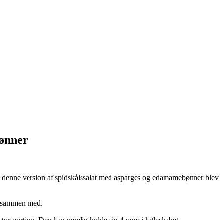
bønner
 Og denne version af spidskålssalat med asparges og edamamebønner blev
s sammen med.
n stor portion. Den kan nemlig holde sig 4 uger i køleskabet.