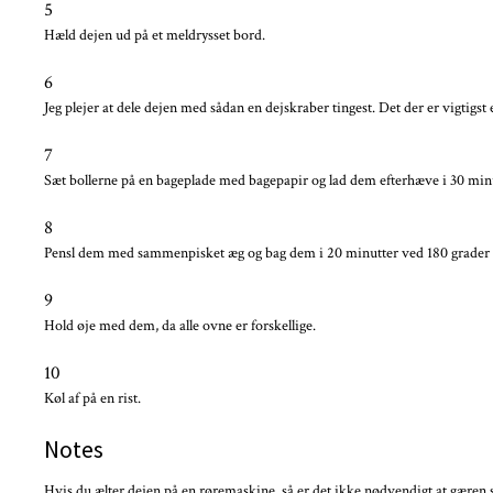
5
Hæld dejen ud på et meldrysset bord.
6
Jeg plejer at dele dejen med sådan en dejskraber tingest. Det der er vigtigst 
7
Sæt bollerne på en bageplade med bagepapir og lad dem efterhæve i 30 minu
8
Pensl dem med sammenpisket æg og bag dem i 20 minutter ved 180 grader 
9
Hold øje med dem, da alle ovne er forskellige.
10
Køl af på en rist.
Notes
Hvis du ælter dejen på en røremaskine, så er det ikke nødvendigt at gæren sk