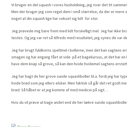
Vi bruger en del squash i vores husholdning, jeg river det tit sammen
Men der bruger jeg som regel dem i små størrelse, da der er mere s
noget at din squash lige har vokset sig lidt for stor.
Jeg prøvede mig bare frem med lidt forskelligt mel. Jeg har ikke br
testes. Og jeg var ret så tilfreds med resultatet, jeg synes de var de
Jeg har brugt fuldkorns speltmel i bollerne, men det kan sagtens ers
smagen og har engang fået at vide på et bagekursus, at det har en 
have dem knap så grove, så kan den hvide hvidemel sagtens erstat
Jeg har bagt de her grove sunde squashboller bl.a. fordi jeg har typ
hvide brød som jeg ellers elsker. Men faktisk så går det ret godt 
brød. Så håbet er at jeg komme af med medicin på sigt…
Hvis du vil prøve at bage andet end de her lækre sunde squashbolle
Print Recipe