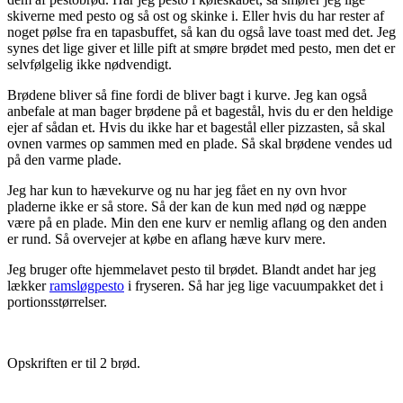
skiverne med pesto og så ost og skinke i. Eller hvis du har rester af
noget pølse fra en tapasbuffet, så kan du også lave toast med det. Jeg
synes det lige giver et lille pift at smøre brødet med pesto, men det er
selvfølgelig ikke nødvendigt.
Brødene bliver så fine fordi de bliver bagt i kurve. Jeg kan også
anbefale at man bager brødene på et bagestål, hvis du er den heldige
ejer af sådan et. Hvis du ikke har et bagestål eller pizzasten, så skal
ovnen varmes op sammen med en plade. Så skal brødene vendes ud
på den varme plade.
Jeg har kun to hævekurve og nu har jeg fået en ny ovn hvor
pladerne ikke er så store. Så der kan de kun med nød og næppe
være på en plade. Min den ene kurv er nemlig aflang og den anden
er rund. Så overvejer at købe en aflang hæve kurv mere.
Jeg bruger ofte hjemmelavet pesto til brødet. Blandt andet har jeg
lækker
ramsløgpesto
i fryseren. Så har jeg lige vacuumpakket det i
portionsstørrelser.
Opskriften er til 2 brød.