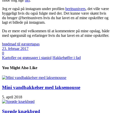
finde mig lige
her
.
Jeg er også på instagram under profilen
beritsunivers
, det ville være
hyggeligt hvis du også fulgte med der. Det kunne være skønt hvis
du bruger @beritsunivers hvis du har lavet en af mine opskrifter og
lagt et billede på instagram.
Du er mere end velkommen til at kommentere på mine opslag, både
med spørgsmål og erfaringer hvis du har lavet en af mine opskrifter.
brød
mad til gæster
tapas
23. februar 2017
0
Kartofler og grønsager i staniol
Hakkebøffer i fad
You Might Also Like
Mini vandbakkelser med laksemousse
5. april 2018
Sprøde knækbrød