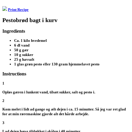
Print Recipe
Pestobrød bagt i kurv
Ingredients
Ca. 1 kilo hvedemel
6 dl vand
50 g gær
10 g sukker
25 g havsalt
1 glas grøn pesto eller 130 gram hjemmelavet pesto
Instructions
1
Opløs gæren i lunkent vand, tilsæt sukker, salt og pesto i.
2
Kom melet i lidt ad gange og ælt dejen i ca. 15 minutter. Så jeg var ret glad
for at min røremaskine gjorde alt det hårde arbejde.
3
Lad dejen hæve tildækket i skålen i 40 minutter.