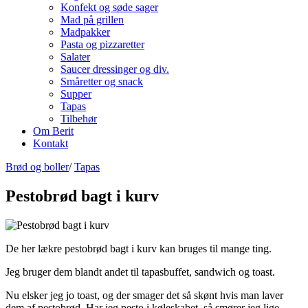
Konfekt og søde sager
Mad på grillen
Madpakker
Pasta og pizzaretter
Salater
Saucer dressinger og div.
Småretter og snack
Supper
Tapas
Tilbehør
Om Berit
Kontakt
Brød og boller
/
Tapas
Pestobrød bagt i kurv
De her lækre pestobrød bagt i kurv kan bruges til mange ting.
Jeg bruger dem blandt andet til tapasbuffet, sandwich og toast.
Nu elsker jeg jo toast, og der smager det så skønt hvis man laver
dem af pestobrød. Har jeg pesto i køleskabet, så smører jeg lige