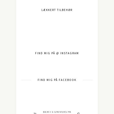
LÆKKERT TILBEHØR
FIND MIG PÅ @ INSTAGRAM
FIND MIG PÅ FACEBOOK
BERITS UNIVERS PÅ
Instagram did not return a 200.