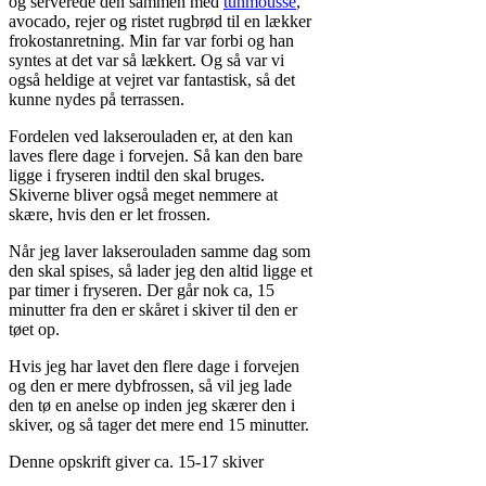
og serverede den sammen med
tunmousse
,
avocado, rejer og ristet rugbrød til en lækker
frokostanretning. Min far var forbi og han
syntes at det var så lækkert. Og så var vi
også heldige at vejret var fantastisk, så det
kunne nydes på terrassen.
Fordelen ved lakserouladen er, at den kan
laves flere dage i forvejen. Så kan den bare
ligge i fryseren indtil den skal bruges.
Skiverne bliver også meget nemmere at
skære, hvis den er let frossen.
Når jeg laver lakserouladen samme dag som
den skal spises, så lader jeg den altid ligge et
par timer i fryseren. Der går nok ca, 15
minutter fra den er skåret i skiver til den er
tøet op.
Hvis jeg har lavet den flere dage i forvejen
og den er mere dybfrossen, så vil jeg lade
den tø en anelse op inden jeg skærer den i
skiver, og så tager det mere end 15 minutter.
Denne opskrift giver ca. 15-17 skiver