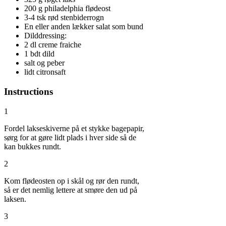
200 g philadelphia flødeost
3-4 tsk rød stenbiderrogn
En eller anden lækker salat som bund
Dilddressing:
2 dl creme fraiche
1 bdt dild
salt og peber
lidt citronsaft
Instructions
1
Fordel lakseskiverne på et stykke bagepapir,
sørg for at gøre lidt plads i hver side så de
kan bukkes rundt.
2
Kom flødeosten op i skål og rør den rundt,
så er det nemlig lettere at smøre den ud på
laksen.
3