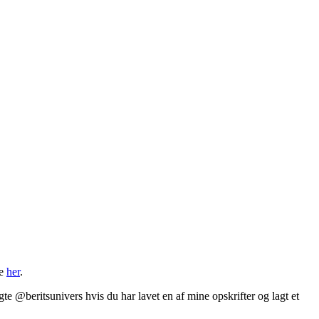
ge
her
.
te @beritsunivers hvis du har lavet en af mine opskrifter og lagt et