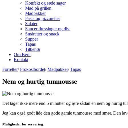
Konfekt og søde sager
Mad på grillen
Madpakker
Pasta og pizzaretter
Salater
Saucer dressinger og div.
Småretter og snack
Supper
Tapas
Tilbehør
Om Berit
Kontakt
Forretter
/
Frokostbordet
/
Madpakker
/
Tapas
Nem og hurtig tunmousse
Det tager ikke mere end 5 minutter og røre sådan en nem og hurtig 
Jeg kan også godt lide den gode gamle tunmousse med smør. Den laver 
Muligheder for servering: