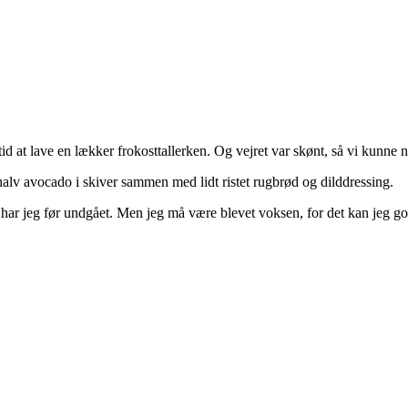
d tid at lave en lækker frokosttallerken. Og vejret var skønt, så vi kunn
n halv avocado i skiver sammen med lidt ristet rugbrød og dilddressing.
ar jeg før undgået. Men jeg må være blevet voksen, for det kan jeg god