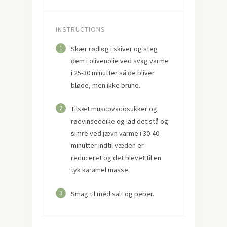
INSTRUCTIONS
1
Skær rødløg i skiver og steg
dem i olivenolie ved svag varme
i 25-30 minutter så de bliver
bløde, men ikke brune.
2
Tilsæt muscovadosukker og
rødvinseddike og lad det stå og
simre ved jævn varme i 30-40
minutter indtil væden er
reduceret og det blevet til en
tyk karamel masse.
3
Smag til med salt og peber.