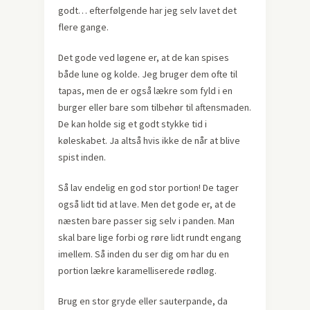
godt… efterfølgende har jeg selv lavet det
flere gange.
Det gode ved løgene er, at de kan spises
både lune og kolde. Jeg bruger dem ofte til
tapas, men de er også lækre som fyld i en
burger eller bare som tilbehør til aftensmaden.
De kan holde sig et godt stykke tid i
køleskabet. Ja altså hvis ikke de når at blive
spist inden.
Så lav endelig en god stor portion! De tager
også lidt tid at lave. Men det gode er, at de
næsten bare passer sig selv i panden. Man
skal bare lige forbi og røre lidt rundt engang
imellem. Så inden du ser dig om har du en
portion lækre karamelliserede rødløg.
Brug en stor gryde eller sauterpande, da