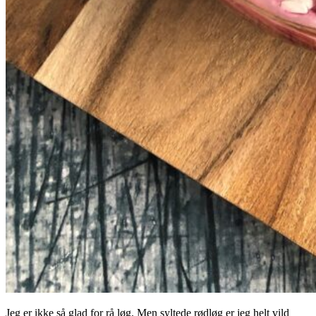
Jeg er ikke så glad for rå løg. Men syltede rødløg er jeg helt vild