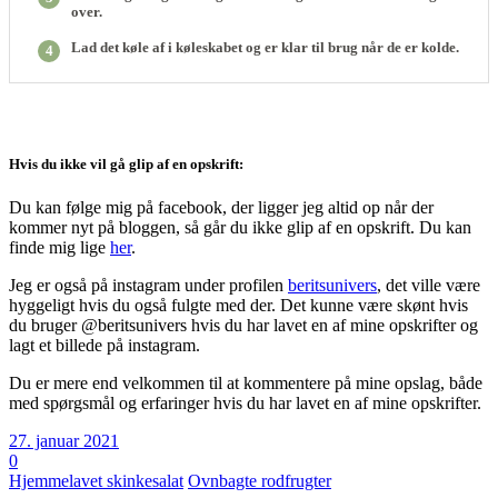
over.
Lad det køle af i køleskabet og er klar til brug når de er kolde.
4
Hvis du ikke vil gå glip af en opskrift:
Du kan følge mig på facebook, der ligger jeg altid op når der
kommer nyt på bloggen, så går du ikke glip af en opskrift. Du kan
finde mig lige
her
.
Jeg er også på instagram under profilen
beritsunivers
, det ville være
hyggeligt hvis du også fulgte med der. Det kunne være skønt hvis
du bruger @beritsunivers hvis du har lavet en af mine opskrifter og
lagt et billede på instagram.
Du er mere end velkommen til at kommentere på mine opslag, både
med spørgsmål og erfaringer hvis du har lavet en af mine opskrifter.
27. januar 2021
0
Hjemmelavet skinkesalat
Ovnbagte rodfrugter