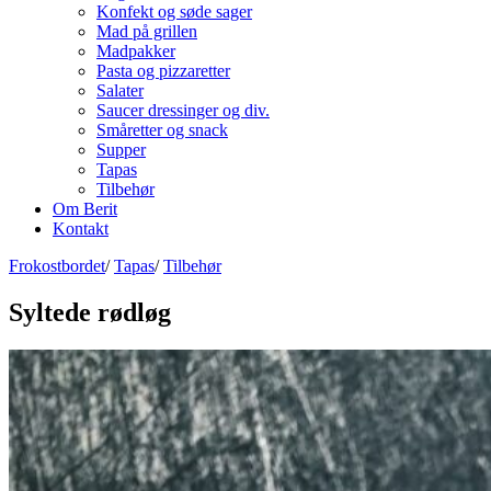
Konfekt og søde sager
Mad på grillen
Madpakker
Pasta og pizzaretter
Salater
Saucer dressinger og div.
Småretter og snack
Supper
Tapas
Tilbehør
Om Berit
Kontakt
Frokostbordet
/
Tapas
/
Tilbehør
Syltede rødløg