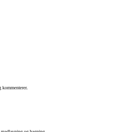
eg kommenterer.
e madlavning og bagning