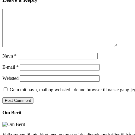
Navn
*
E-mail
*
Websted
Gem mit navn, mail og websted i denne browser til næste gang j
Om Berit
Velkommen til min blog med nemme og detaljerede opskrifter til båd