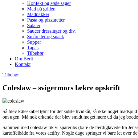
Konfekt og søde sager
Mad på grillen
Madpakker
Pasta og pizzaretter
Salater
Saucer dressinger og div.
Småretter og snack
Supper
Tapas
Tilbehør
Om Berit
Kontakt
Tilbehør
Coleslaw – svigermors lækre opskrift
Så blev køleskabet tømt for det sidste hvidkål, så ikke noget madspild 
om ugen. Må nok erkende der blev smidt meget mere ud da jeg boede 
Sammen med coleslaw fik vi spareribs (bare de færdiglavede fra Jense
kartoffelbåde fra vores actifry. Nogle dage springer vi bare let over de