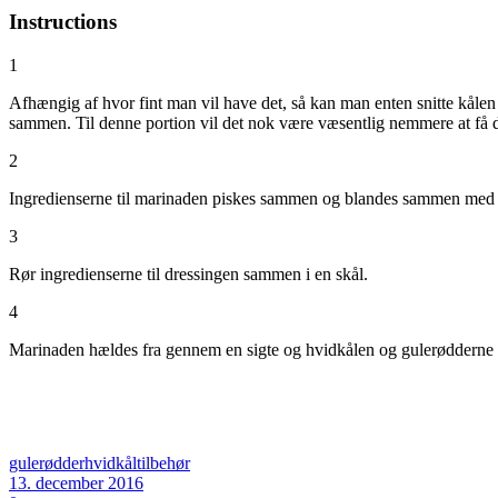
Instructions
1
Afhængig af hvor fint man vil have det, så kan man enten snitte kålen
sammen. Til denne portion vil det nok være væsentlig nemmere at få det 
2
Ingredienserne til marinaden piskes sammen og blandes sammen med h
3
Rør ingredienserne til dressingen sammen i en skål.
4
Marinaden hældes fra gennem en sigte og hvidkålen og gulerødderne b
gulerødder
hvidkål
tilbehør
13. december 2016