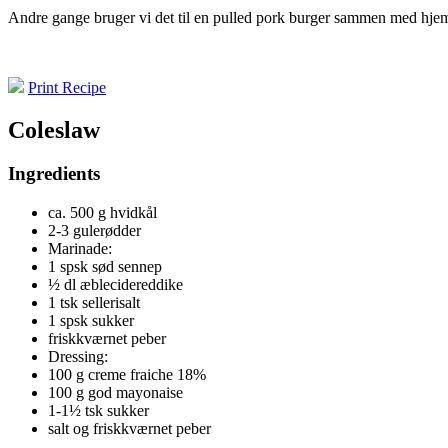
Andre gange bruger vi det til en pulled pork burger sammen med hjem
Print Recipe
Coleslaw
Ingredients
ca. 500 g hvidkål
2-3 gulerødder
Marinade:
1 spsk sød sennep
½ dl æblecidereddike
1 tsk sellerisalt
1 spsk sukker
friskkværnet peber
Dressing:
100 g creme fraiche 18%
100 g god mayonaise
1-1½ tsk sukker
salt og friskkværnet peber