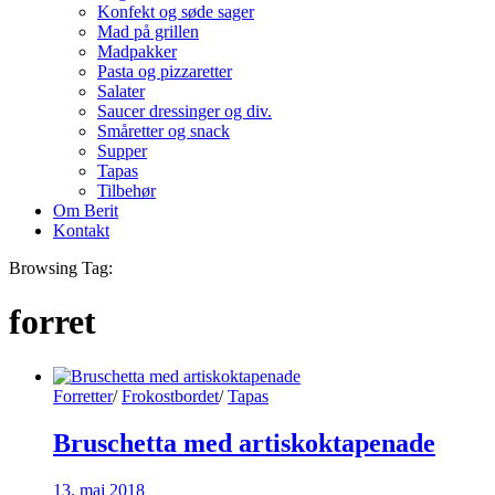
Konfekt og søde sager
Mad på grillen
Madpakker
Pasta og pizzaretter
Salater
Saucer dressinger og div.
Småretter og snack
Supper
Tapas
Tilbehør
Om Berit
Kontakt
Browsing Tag:
forret
Forretter
/
Frokostbordet
/
Tapas
Bruschetta med artiskoktapenade
13. maj 2018