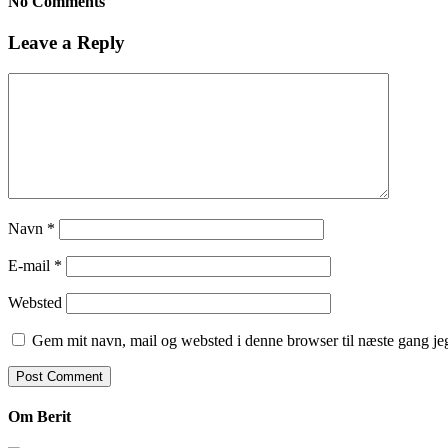
No Comments
Leave a Reply
Navn
*
E-mail
*
Websted
Gem mit navn, mail og websted i denne browser til næste gang j
Om Berit