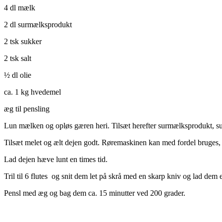
4 dl mælk
2 dl surmælksprodukt
2 tsk sukker
2 tsk salt
½ dl olie
ca. 1 kg hvedemel
æg til pensling
Lun mælken og opløs gæren heri. Tilsæt herefter surmælksprodukt, suk
Tilsæt melet og ælt dejen godt. Røremaskinen kan med fordel bruges, d
Lad dejen hæve lunt en times tid.
Tril til 6 flutes og snit dem let på skrå med en skarp kniv og lad dem 
Pensl med æg og bag dem ca. 15 minutter ved 200 grader.