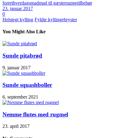
forret
hverdagsmad
mad til gæster
suppe
tilbehør
23. januar 2017
0
Helstegt kylling
Fyldte kyllingebryster
You Might Also Like
Sunde pitabrød
9. januar 2017
Sunde squashboller
6. september 2021
Nemme flutes med rugmel
23. april 2017