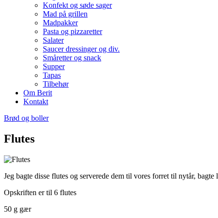
Konfekt og søde sager
Mad på grillen
Madpakker
Pasta og pizzaretter
Salater
Saucer dressinger og div.
Småretter og snack
Supper
Tapas
Tilbehør
Om Berit
Kontakt
Brød og boller
Flutes
Jeg bagte disse flutes og serverede dem til vores forret til nytår, bagte
Opskriften er til 6 flutes
50 g gær