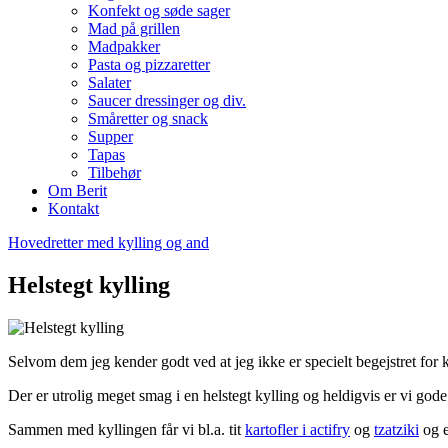
Konfekt og søde sager
Mad på grillen
Madpakker
Pasta og pizzaretter
Salater
Saucer dressinger og div.
Småretter og snack
Supper
Tapas
Tilbehør
Om Berit
Kontakt
Hovedretter med kylling og and
Helstegt kylling
Selvom dem jeg kender godt ved at jeg ikke er specielt begejstret for k
Der er utrolig meget smag i en helstegt kylling og heldigvis er vi gode
Sammen med kyllingen får vi bl.a. tit
kartofler i actifry
og
tzatziki
og e