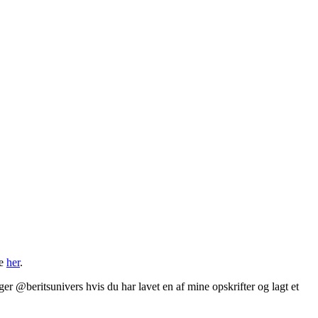
ge
her
.
er @beritsunivers hvis du har lavet en af mine opskrifter og lagt et