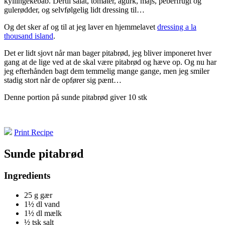
kyllingekebab. Dertil salat, tomater, agurk, majs, peberfrugt og
gulerødder, og selvfølgelig lidt dressing til…
Og det sker af og til at jeg laver en hjemmelavet
dressing a la
thousand island
.
Det er lidt sjovt når man bager pitabrød, jeg bliver imponeret hver
gang at de lige ved at de skal være pitabrød og hæve op. Og nu har
jeg efterhånden bagt dem temmelig mange gange, men jeg smiler
stadig stort når de opfører sig pænt…
Denne portion på sunde pitabrød giver 10 stk
Print Recipe
Sunde pitabrød
Ingredients
25 g gær
1½ dl vand
1½ dl mælk
½ tsk salt