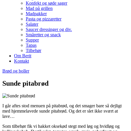
Konfekt og søde sager
Mad på grillen
Madpakker
Pasta og pizzaretter
Salater
Saucer dressinger og div.
Småretter og snack
Supper
Tapas
Tilbehør
Om Berit
Kontakt
Brød og boller
Sunde pitabrød
I går aftes stod menuen på pitabrød, og det smager bare så dejligt
med hjemmelavede sunde pitabrød. Og det er slet ikke svært at
lave…
Som tilbehør fik vi hakket oksekød stegt med løg og hvidløg og