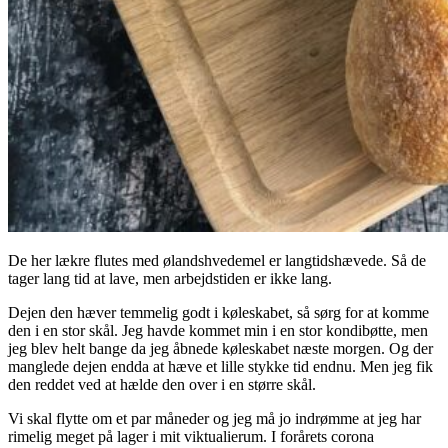
De her lækre flutes med ølandshvedemel er langtidshævede. Så de
tager lang tid at lave, men arbejdstiden er ikke lang.
Dejen den hæver temmelig godt i køleskabet, så sørg for at komme
den i en stor skål. Jeg havde kommet min i en stor kondibøtte, men
jeg blev helt bange da jeg åbnede køleskabet næste morgen. Og der
manglede dejen endda at hæve et lille stykke tid endnu. Men jeg fik
den reddet ved at hælde den over i en større skål.
Vi skal flytte om et par måneder og jeg må jo indrømme at jeg har
rimelig meget på lager i mit viktualierum. I forårets corona