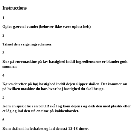
Instructions
1
Opløs gæren i vandet (behøver ikke være opløst helt)
2
Tilsæt de øvrige ingredienser.
3
Kør på røremaskine på lav hastighed indtil ingredienserne er blandet godt
sammen.
4
Køres derefter på høj hastighed indtil dejen slipper skålen. Det kommer an
på hvilken maskine du har, hvor høj hastighed du skal bruge.
5
Kom en spsk olie i en STOR skål og kom dejen i og dæk den med plastik eller
et låg og lad den stå en time på køkkenbordet.
6
Kom skålen i køleskabet og lad den stå 12-18 timer.