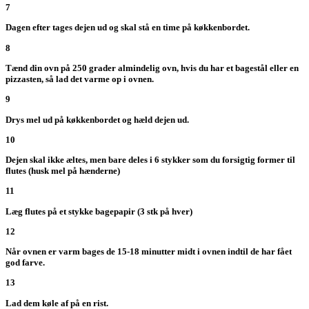
7
Dagen efter tages dejen ud og skal stå en time på køkkenbordet.
8
Tænd din ovn på 250 grader almindelig ovn, hvis du har et bagestål eller en
pizzasten, så lad det varme op i ovnen.
9
Drys mel ud på køkkenbordet og hæld dejen ud.
10
Dejen skal ikke æltes, men bare deles i 6 stykker som du forsigtig former til
flutes (husk mel på hænderne)
11
Læg flutes på et stykke bagepapir (3 stk på hver)
12
Når ovnen er varm bages de 15-18 minutter midt i ovnen indtil de har fået
god farve.
13
Lad dem køle af på en rist.