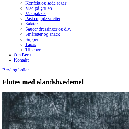
Konfekt og søde sager
Mad på grillen
Madpakker
Pasta og pizzaretter
Salater
Saucer dressinger og div.
Småretter og snack
Supper
Tapas
Tilbehør
Om Berit
Kontakt
Brød og boller
Flutes med ølandshvedemel