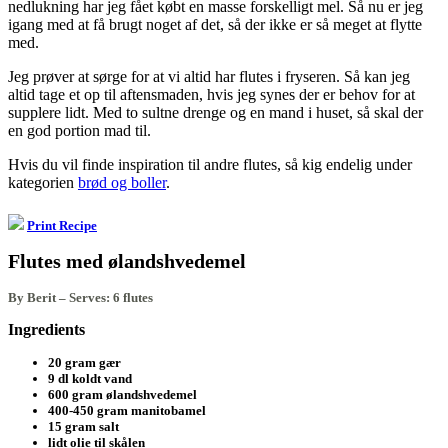
nedlukning har jeg fået købt en masse forskelligt mel. Så nu er jeg
igang med at få brugt noget af det, så der ikke er så meget at flytte
med.
Jeg prøver at sørge for at vi altid har flutes i fryseren. Så kan jeg
altid tage et op til aftensmaden, hvis jeg synes der er behov for at
supplere lidt. Med to sultne drenge og en mand i huset, så skal der
en god portion mad til.
Hvis du vil finde inspiration til andre flutes, så kig endelig under
kategorien
brød og boller
.
Print Recipe
Flutes med ølandshvedemel
By Berit
–
Serves: 6 flutes
Ingredients
20 gram gær
9 dl koldt vand
600 gram ølandshvedemel
400-450 gram manitobamel
15 gram salt
lidt olie til skålen