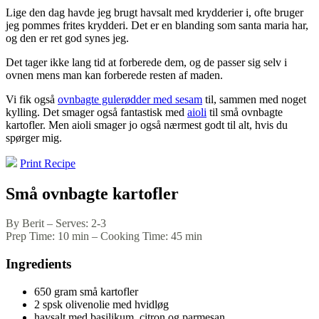
Lige den dag havde jeg brugt havsalt med krydderier i, ofte bruger
jeg pommes frites krydderi. Det er en blanding som santa maria har,
og den er ret god synes jeg.
Det tager ikke lang tid at forberede dem, og de passer sig selv i
ovnen mens man kan forberede resten af maden.
Vi fik også
ovnbagte gulerødder med sesam
til, sammen med noget
kylling. Det smager også fantastisk med
aioli
til små ovnbagte
kartofler. Men aioli smager jo også nærmest godt til alt, hvis du
spørger mig.
Print Recipe
Små ovnbagte kartofler
By Berit
–
Serves: 2-3
Prep Time: 10 min
–
Cooking Time: 45 min
Ingredients
650 gram små kartofler
2 spsk olivenolie med hvidløg
havsalt med basilikum, citron og parmesan