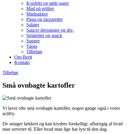
Konfekt og søde sager
Mad på grillen
Madpakker
Pasta og pizzaretter
Salater
Saucer dressinger og div.
Småretter og snack
Supper
Tapas
Tilbehør
Om Berit
Kontakt
Tilbehør
Små ovnbagte kartofler
Vi laver ofte små ovnbagte kartofler, nogen gange også i vores
actifry.
De smager lækkert og kan krydres forskelligt, afhængig af hvad
man serverer til. Eller hvad man lige har lyst til den dag.