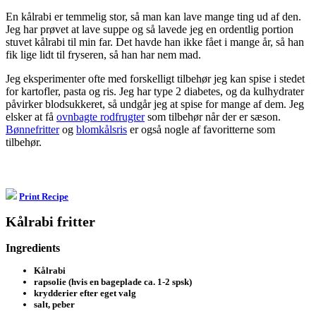
En kålrabi er temmelig stor, så man kan lave mange ting ud af den.
Jeg har prøvet at lave suppe og så lavede jeg en ordentlig portion
stuvet kålrabi til min far. Det havde han ikke fået i mange år, så han
fik lige lidt til fryseren, så han har nem mad.
Jeg eksperimenter ofte med forskelligt tilbehør jeg kan spise i stedet
for kartofler, pasta og ris. Jeg har type 2 diabetes, og da kulhydrater
påvirker blodsukkeret, så undgår jeg at spise for mange af dem. Jeg
elsker at få
ovnbagte rodfrugter
som tilbehør når der er sæson.
Bønnefritter
og
blomkålsris
er også nogle af favoritterne som
tilbehør.
Print Recipe
Kålrabi fritter
Ingredients
Kålrabi
rapsolie (hvis en bageplade ca. 1-2 spsk)
krydderier efter eget valg
salt, peber