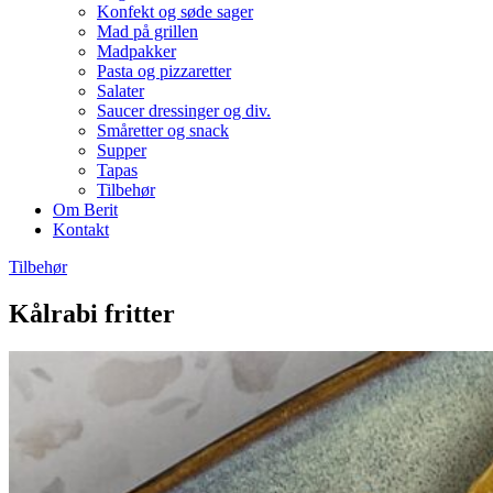
Konfekt og søde sager
Mad på grillen
Madpakker
Pasta og pizzaretter
Salater
Saucer dressinger og div.
Småretter og snack
Supper
Tapas
Tilbehør
Om Berit
Kontakt
Tilbehør
Kålrabi fritter