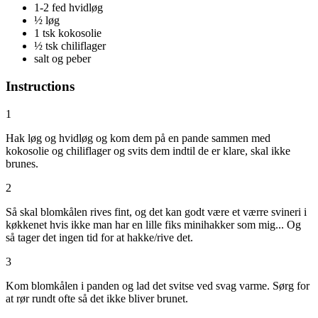
1-2 fed hvidløg
½ løg
1 tsk kokosolie
½ tsk chiliflager
salt og peber
Instructions
1
Hak løg og hvidløg og kom dem på en pande sammen med
kokosolie og chiliflager og svits dem indtil de er klare, skal ikke
brunes.
2
Så skal blomkålen rives fint, og det kan godt være et værre svineri i
køkkenet hvis ikke man har en lille fiks minihakker som mig... Og
så tager det ingen tid for at hakke/rive det.
3
Kom blomkålen i panden og lad det svitse ved svag varme. Sørg for
at rør rundt ofte så det ikke bliver brunet.