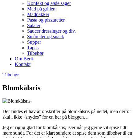
Konfekt og søde sager
Mad på grillen
Madpakker
Pasta og pizzaretter
Salater
Saucer dressinger og div.
Småretter og snack
Supper
Tapas
Tilbehør
Om Berit
Kontakt
Tilbehør
Blomkålsris
Der findes et hav af opskrifter på blomkålsris på nettet, men derfor
skal i ikke “snydes” for en her på bloggen…
Jeg er rigtig glad for blomkålsris, især når jeg gerne vil spise lidt
mere sundt. For det er klart sundere at spise dem som tilbehør til en