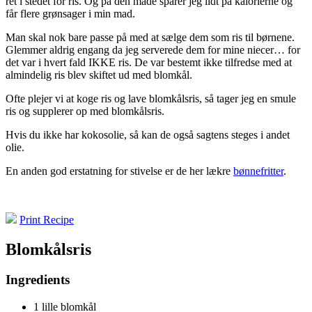
ret i stedet for ris. Og på den måde sparer jeg lidt på kalorierne og
får flere grønsager i min mad.
Man skal nok bare passe på med at sælge dem som ris til børnene.
Glemmer aldrig engang da jeg serverede dem for mine niecer… for
det var i hvert fald IKKE ris. De var bestemt ikke tilfredse med at
almindelig ris blev skiftet ud med blomkål.
Ofte plejer vi at koge ris og lave blomkålsris, så tager jeg en smule
ris og supplerer op med blomkålsris.
Hvis du ikke har kokosolie, så kan de også sagtens steges i andet
olie.
En anden god erstatning for stivelse er de her lækre
bønnefritter
.
Print Recipe
Blomkålsris
Ingredients
1 lille blomkål