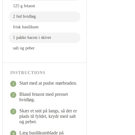
125 g fetaost
2 fed hvidløg
frisk basilikum
1 pakke bacon i skiver
salt og peber
INSTRUCTIONS
Start med at pudse mørbraden.
1
Bland fetaost med presset
2
hvidløg.
Skær et snit på langs, så der er
3
plads til fyldet, krydr med salt
og peber.
Læg basilikumblade på
4