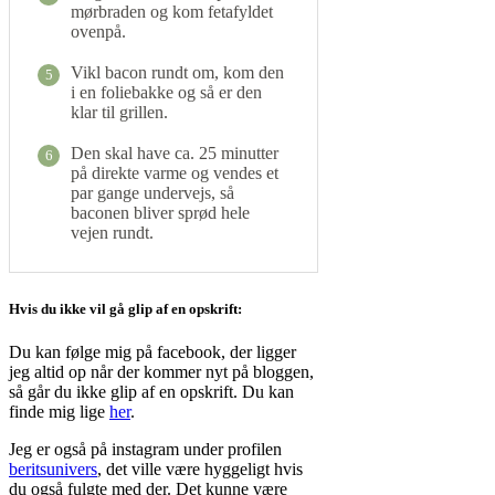
mørbraden og kom fetafyldet
ovenpå.
Vikl bacon rundt om, kom den
5
i en foliebakke og så er den
klar til grillen.
Den skal have ca. 25 minutter
6
på direkte varme og vendes et
par gange undervejs, så
baconen bliver sprød hele
vejen rundt.
Hvis du ikke vil gå glip af en opskrift:
Du kan følge mig på facebook, der ligger
jeg altid op når der kommer nyt på bloggen,
så går du ikke glip af en opskrift. Du kan
finde mig lige
her
.
Jeg er også på instagram under profilen
beritsunivers
, det ville være hyggeligt hvis
du også fulgte med der. Det kunne være