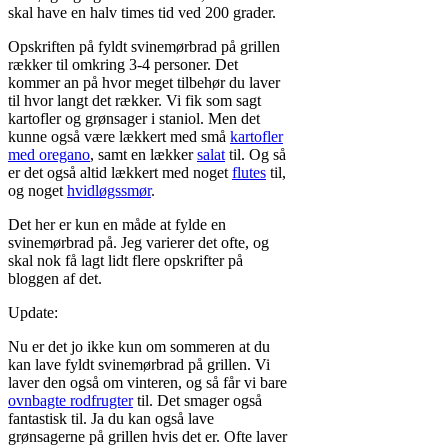
skal have en halv times tid ved 200 grader.
Opskriften på fyldt svinemørbrad på grillen
rækker til omkring 3-4 personer. Det
kommer an på hvor meget tilbehør du laver
til hvor langt det rækker. Vi fik som sagt
kartofler og grønsager i staniol. Men det
kunne også være lækkert med små
kartofler
med oregano
, samt en lækker
salat
til. Og så
er det også altid lækkert med noget
flutes
til,
og noget
hvidløgssmør
.
Det her er kun en måde at fylde en
svinemørbrad på. Jeg varierer det ofte, og
skal nok få lagt lidt flere opskrifter på
bloggen af det.
Update:
Nu er det jo ikke kun om sommeren at du
kan lave fyldt svinemørbrad på grillen. Vi
laver den også om vinteren, og så får vi bare
ovnbagte rodfrugter
til. Det smager også
fantastisk til. Ja du kan også lave
grønsagerne på grillen hvis det er. Ofte laver