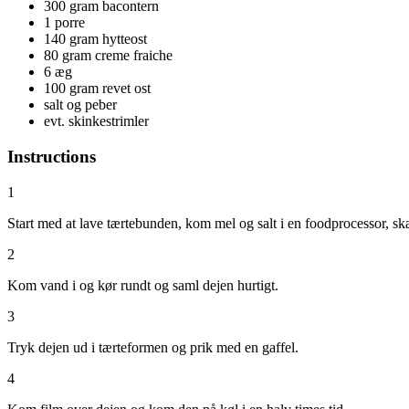
300 gram bacontern
1 porre
140 gram hytteost
80 gram creme fraiche
6 æg
100 gram revet ost
salt og peber
evt. skinkestrimler
Instructions
1
Start med at lave tærtebunden, kom mel og salt i en foodprocessor, skær
2
Kom vand i og kør rundt og saml dejen hurtigt.
3
Tryk dejen ud i tærteformen og prik med en gaffel.
4