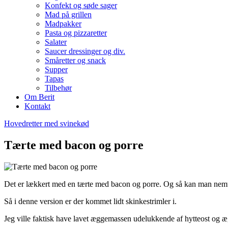
Konfekt og søde sager
Mad på grillen
Madpakker
Pasta og pizzaretter
Salater
Saucer dressinger og div.
Småretter og snack
Supper
Tapas
Tilbehør
Om Berit
Kontakt
Hovedretter med svinekød
Tærte med bacon og porre
Det er lækkert med en tærte med bacon og porre. Og så kan man nemt 
Så i denne version er der kommet lidt skinkestrimler i.
Jeg ville faktisk have lavet æggemassen udelukkende af hytteost og æ