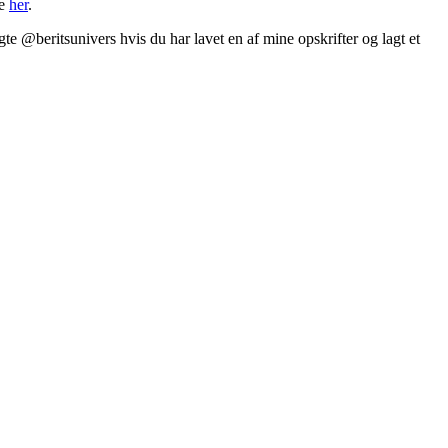
ge
her
.
te @beritsunivers hvis du har lavet en af mine opskrifter og lagt et