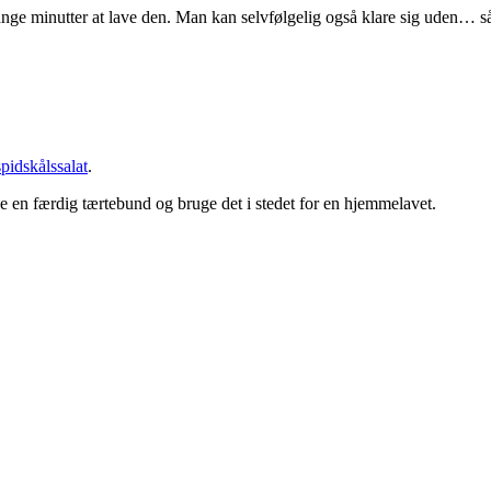
ange minutter at lave den. Man kan selvfølgelig også klare sig uden… s
spidskålssalat
.
en færdig tærtebund og bruge det i stedet for en hjemmelavet.