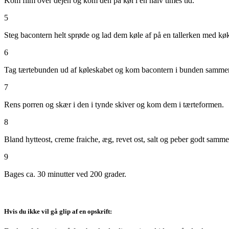
Kom film over dejen og kom den på køl i en halv times tid.
5
Steg bacontern helt sprøde og lad dem køle af på en tallerken med køkke
6
Tag tærtebunden ud af køleskabet og kom bacontern i bunden sammen 
7
Rens porren og skær i den i tynde skiver og kom dem i tærteformen.
8
Bland hytteost, creme fraiche, æg, revet ost, salt og peber godt samm
9
Bages ca. 30 minutter ved 200 grader.
Hvis du ikke vil gå glip af en opskrift: