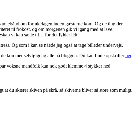
 på samlebånd om formiddagen inden gæsterne kom. Og de ting der
viteret til frokost, og om morgenen gik vi igang med at lave
kab vi kan sætte til… for det fylder lidt.
ess. Og som i kan se nåede jeg også at tage billeder undervejs.
g de kommer selvfølgelig alle på bloggen. Du kan finde opskrifter
her
.
 et par voksne mandfolk kan nok godt klemme 4 stykker ned.
gt at du skærer skiven på skrå, så skiverne bliver så store som muligt.