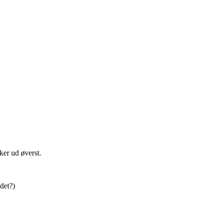
ker ud øverst.
det?)