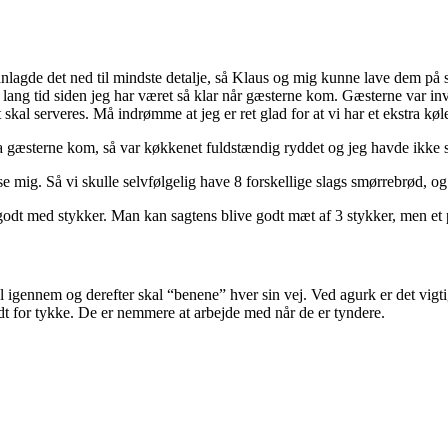
g planlagde det ned til mindste detalje, så Klaus og mig kunne lave dem
r lang tid siden jeg har været så klar når gæsterne kom. Gæsterne var in
kal serveres. Må indrømme at jeg er ret glad for at vi har et ekstra køles
 gæsterne kom, så var køkkenet fuldstændig ryddet og jeg havde ikke str
 mig. Så vi skulle selvfølgelig have 8 forskellige slags smørrebrød, o
ise godt med stykker. Man kan sagtens blive godt mæt af 3 stykker, men
del igennem og derefter skal “benene” hver sin vej. Ved agurk er det vigti
dt for tykke. De er nemmere at arbejde med når de er tyndere.