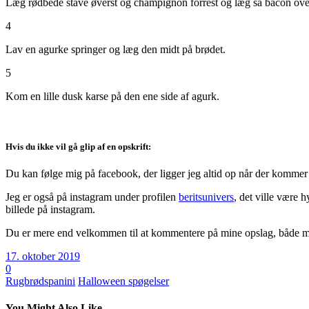
Læg rødbede stave øverst og champignon forrest og læg så bacon ov
4
Lav en agurke springer og læg den midt på brødet.
5
Kom en lille dusk karse på den ene side af agurk.
Hvis du ikke vil gå glip af en opskrift:
Du kan følge mig på facebook, der ligger jeg altid op når der kommer 
Jeg er også på instagram under profilen
beritsunivers
, det ville være 
billede på instagram.
Du er mere end velkommen til at kommentere på mine opslag, både med
17. oktober 2019
0
Rugbrødspanini
Halloween spøgelser
You Might Also Like