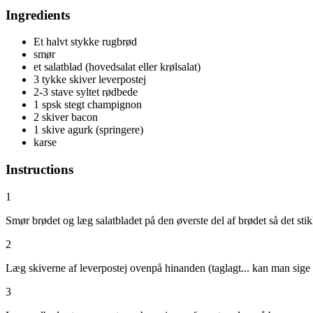
Ingredients
Et halvt stykke rugbrød
smør
et salatblad (hovedsalat eller krølsalat)
3 tykke skiver leverpostej
2-3 stave syltet rødbede
1 spsk stegt champignon
2 skiver bacon
1 skive agurk (springere)
karse
Instructions
1
Smør brødet og læg salatbladet på den øverste del af brødet så det stik
2
Læg skiverne af leverpostej ovenpå hinanden (taglagt... kan man sige 
3