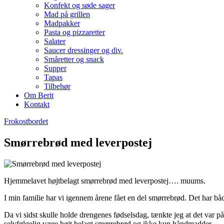
Konfekt og søde sager
Mad på grillen
Madpakker
Pasta og pizzaretter
Salater
Saucer dressinger og div.
Småretter og snack
Supper
Tapas
Tilbehør
Om Berit
Kontakt
Frokostbordet
Smørrebrød med leverpostej
Hjemmelavet højtbelagt smørrebrød med leverpostej…. muums.
I min familie har vi igennem årene fået en del smørrebrød. Det har båd
Da vi sidst skulle holde drengenes fødselsdag, tænkte jeg at det var p
selvfølgelig være højt belagt smørrebrød og ikke kun håndmadder.