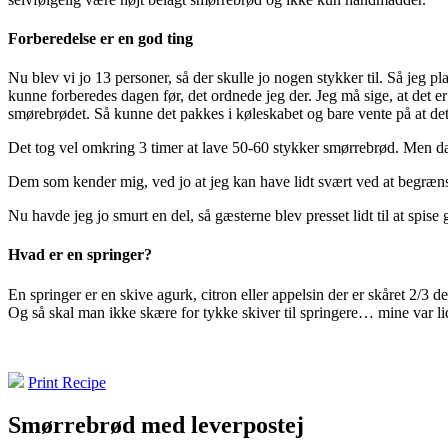
Forberedelse er en god ting
Nu blev vi jo 13 personer, så der skulle jo nogen stykker til. Så je
kunne forberedes dagen før, det ordnede jeg der. Jeg må sige, at det e
smørebrødet. Så kunne det pakkes i køleskabet og bare vente på at det s
Det tog vel omkring 3 timer at lave 50-60 stykker smørrebrød. Men da
Dem som kender mig, ved jo at jeg kan have lidt svært ved at begrænse
Nu havde jeg jo smurt en del, så gæsterne blev presset lidt til at sp
Hvad er en springer?
En springer er en skive agurk, citron eller appelsin der er skåret 2/3 
Og så skal man ikke skære for tykke skiver til springere… mine var li
Print Recipe
Smørrebrød med leverpostej