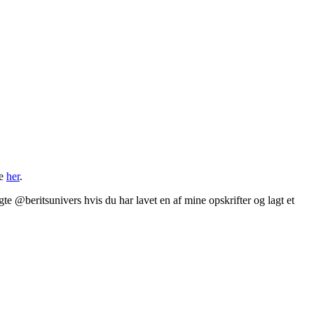
ge
her
.
te @beritsunivers hvis du har lavet en af mine opskrifter og lagt et